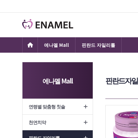
에나멜 Mall
핀란드 자일리톨
핀란드자일
에나멜 Mall
연령별 맞춤형 칫솔
천연치약