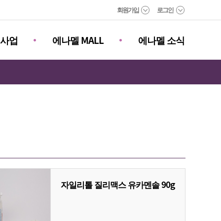
회원가입
로그인
진사업
에나멜 MALL
에나멜 소식
자일리톨 질리맥스 유카멘솔 90g