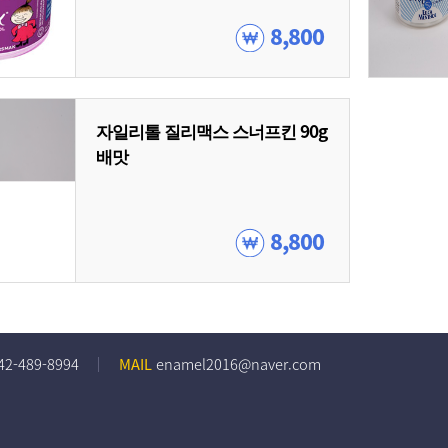
8,800
자일리톨 질리맥스 스너프킨 90g
배맛
8,800
42-489-8994
MAIL
enamel2016@naver.com