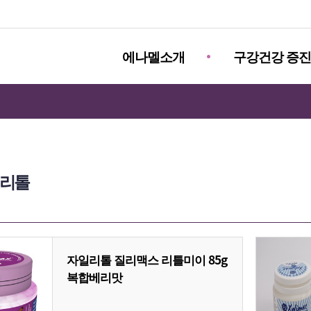
에나멜소개
구강건강 증
리톨
자일리톨 질리맥스 리틀미이 85g
복합베리맛