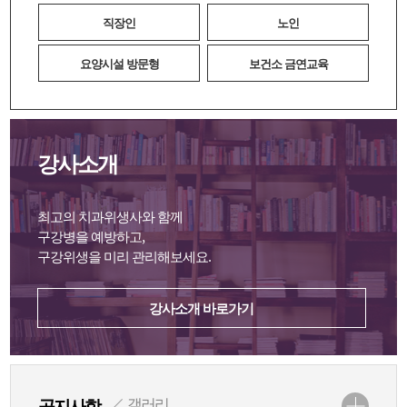
직장인
노인
요양시설 방문형
보건소 금연교육
강사소개
최고의 치과위생사와 함께
구강병을 예방하고,
구강위생을 미리 관리해보세요.
강사소개 바로가기
갤러리
공지사항